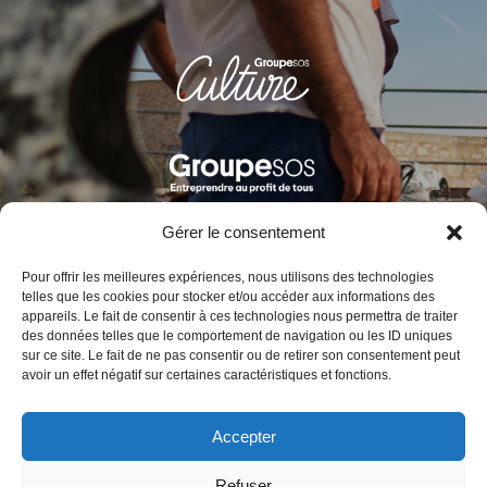
Gérer le consentement
Pour offrir les meilleures expériences, nous utilisons des technologies
telles que les cookies pour stocker et/ou accéder aux informations des
Contact
appareils. Le fait de consentir à ces technologies nous permettra de traiter
des données telles que le comportement de navigation ou les ID uniques
sur ce site. Le fait de ne pas consentir ou de retirer son consentement peut
BAO Formation
avoir un effet négatif sur certaines caractéristiques et fonctions.
Fort Entrecasteaux
1, bd Charles Livon 13007 Marseille France
Accepter
Tél. :
+33 (0)4 91 01 58 72
Email :
contact@baoformation.fr
Refuser