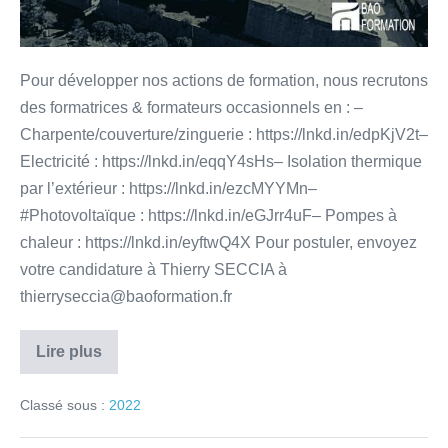
Pour développer nos actions de formation, nous recrutons
des formatrices & formateurs occasionnels en : –
Charpente/couverture/zinguerie : https://lnkd.in/edpKjV2t–
Electricité : https://lnkd.in/eqqY4sHs– Isolation thermique
par l’extérieur : https://lnkd.in/ezcMYYMn–
#Photovoltaïque : https://lnkd.in/eGJrr4uF– Pompes à
chaleur : https://lnkd.in/eyftwQ4X Pour postuler, envoyez
votre candidature à Thierry SECCIA à
thierryseccia@baoformation.fr
Lire plus
Classé sous :
2022