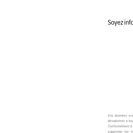
Soyez inf
Vos données sont
désabonner à tout
Conformément 
supprimer les i