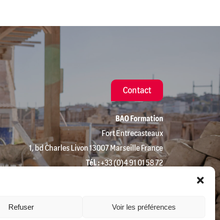
Contact
BAO Formation
Fort Entrecasteaux
1, bd Charles Livon 13007 Marseille France
Tél. :
+33 (0)4 91 01 58 72
Email :
contact@baoformation.fr
Refuser
Voir les préférences