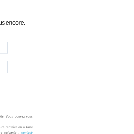
us encore.
vité. Vous pouvez vous
e rectifier ou à faire
sse suivante :
contact-