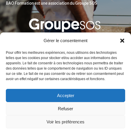
BAO Formation est une association du Groupe SOS
Gérer le consentement
Pour offrir les meilleures expériences, nous utilisons des technologies
telles que les cookies pour stocker et/ou accéder aux informations des
appareils. Le fait de consentir à ces technologies nous permettra de traiter
des données telles que le comportement de navigation ou les ID uniques
Contact
sur ce site. Le fait de ne pas consentir ou de retirer son consentement peut
avoir un effet négatif sur certaines caractéristiques et fonctions.
BAO Formation
Fort Entrecasteaux
Accepter
1, bd Charles Livon 13007 Marseille France
Tél. :
+33 (0)4 91 01 58 72
Refuser
Email :
contact@baoformation.fr
Voir les préférences
Mentions légales
–
Charte de protection des données