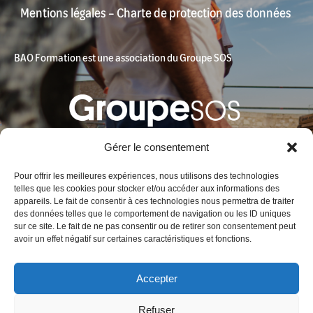
Mentions légales
–
Charte de protection des données
BAO Formation est une association du Groupe SOS
Gérer le consentement
Pour offrir les meilleures expériences, nous utilisons des technologies
telles que les cookies pour stocker et/ou accéder aux informations des
appareils. Le fait de consentir à ces technologies nous permettra de traiter
des données telles que le comportement de navigation ou les ID uniques
Contact
sur ce site. Le fait de ne pas consentir ou de retirer son consentement peut
avoir un effet négatif sur certaines caractéristiques et fonctions.
BAO Formation
Fort Entrecasteaux
Accepter
1, bd Charles Livon 13007 Marseille France
Tél. :
+33 (0)4 91 01 58 72
Refuser